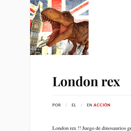
London rex
POR
EL
EN
ACCIÓN
London rex !! Juego de dinosaurios gr