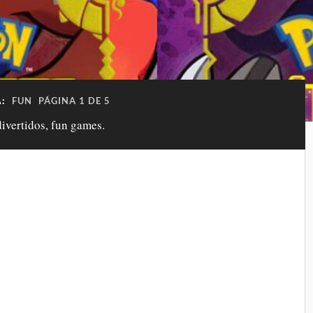
A:
FUN
PÁGINA 1 DE 5
ivertidos, fun games.