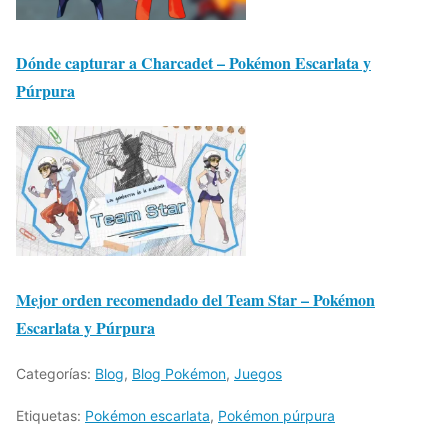
Dónde capturar a Charcadet – Pokémon Escarlata y
Púrpura
Mejor orden recomendado del Team Star – Pokémon
Escarlata y Púrpura
Categorías:
Blog
,
Blog Pokémon
,
Juegos
Etiquetas:
Pokémon escarlata
,
Pokémon púrpura