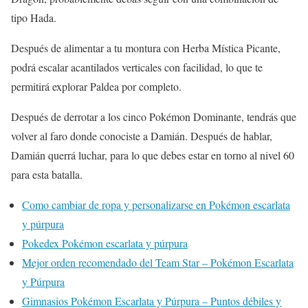
tipo Hada.
Después de alimentar a tu montura con Herba Mística Picante,
podrá escalar acantilados verticales con facilidad, lo que te
permitirá explorar Paldea por completo.
Después de derrotar a los cinco Pokémon Dominante, tendrás que
volver al faro donde conociste a Damián. Después de hablar,
Damián querrá luchar, para lo que debes estar en torno al nivel 60
para esta batalla.
Como cambiar de ropa y personalizarse en Pokémon escarlata
y púrpura
Pokedex Pokémon escarlata y púrpura
Mejor orden recomendado del Team Star – Pokémon Escarlata
y Púrpura
Gimnasios Pokémon Escarlata y Púrpura – Puntos débiles y