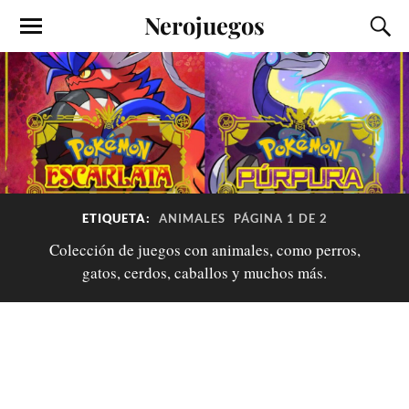
Nerojuegos
ETIQUETA:
ANIMALES
PÁGINA 1 DE 2
Colección de juegos con animales, como perros,
gatos, cerdos, caballos y muchos más.