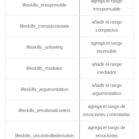
agrega el rasgo
lifeskills_irresponsible
irresponsable
añadir el rasgo
lifeskills_compassionate
compasivo
agrega el rasgo
lifeskills_unfeeling
insensible
añadir el rasgo
lifeskills_mediator
mediador
añadir el rasgo
lifeskills_argumentative
argumentativo
agrega el rasgo de
lifeskills_emotionalcontrol
emociones controladas
agrega el rasgo de
lifeskills_uncontrolledemotion
emociones