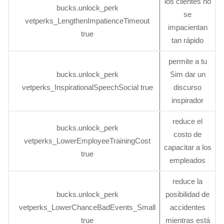
los clientes no
bucks.unlock_perk
se
vetperks_LengthenImpatienceTimeout
impacientan
true
tan rápido
permite a tu
bucks.unlock_perk
Sim dar un
vetperks_InspirationalSpeechSocial true
discurso
inspirador
reduce el
bucks.unlock_perk
costo de
vetperks_LowerEmployeeTrainingCost
capacitar a los
true
empleados
reduce la
bucks.unlock_perk
posibilidad de
vetperks_LowerChanceBadEvents_Small
accidentes
true
mientras está