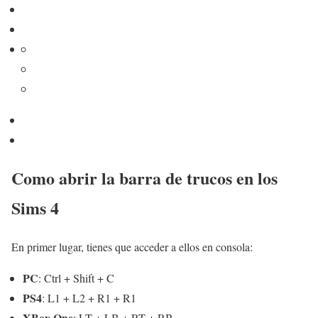
Como abrir la barra de trucos en los
Sims 4
En primer lugar, tienes que acceder a ellos en consola:
PC
: Ctrl + Shift + C
PS4
: L1 + L2 + R1 + R1
XBox One
: LT + LB + RT + RB