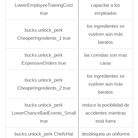
LowerEmployeeTrainingCost
capacitar a los
true
empleados
los ingredientes se
bucks.unlock_perk
vuelven aún más
CheaperIngredients_1 true
baratos
bucks.unlock_perk
las comidas son mas
ExpensiveOrders true
caras
los ingredientes se
bucks.unlock_perk
vuelven aún más
CheaperIngredients_2 true
baratos
bucks.unlock_perk
reduce la posibilidad de
LowerChanceBadEvents_Small
accidentes mientras
true
está fuera
bucks.unlock_perk ChefsHat
desbloquea un uniforme