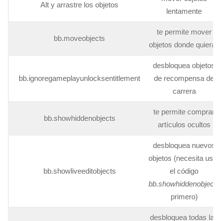
Alt y arrastre los objetos
lentamente
te permite mover
bb.moveobjects
objetos donde quieras
desbloquea objetos
bb.ignoregameplayunlocksentitlement
de recompensa de
carrera
te permite comprar
bb.showhiddenobjects
artículos ocultos
desbloquea nuevos
objetos (necesita usar
bb.showliveeditobjects
el código
bb.showhiddenobjects
primero)
desbloquea todas las