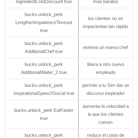
IngredientCostDiscount true
mas baratos
bucks.unlock_perk
los clientes no se
LengthenImpatienceTimeout
impacientan tan rápido
true
bucks.unlock_perk
estrena un nuevo chef
AdditionalChef true
bucks.unlock_perk
libera a otro nuevo
AdditionalWaiter_2 true
empleado
bucks.unlock_perk
permite a tu Sim dar un
InspirationalSpeechSocial true
discurso inspirador
aumenta la velocidad a
bucks.unlock_perk EatFaster
la que los clientes
true
comen
bucks.unlock_perk
reduce el costo de