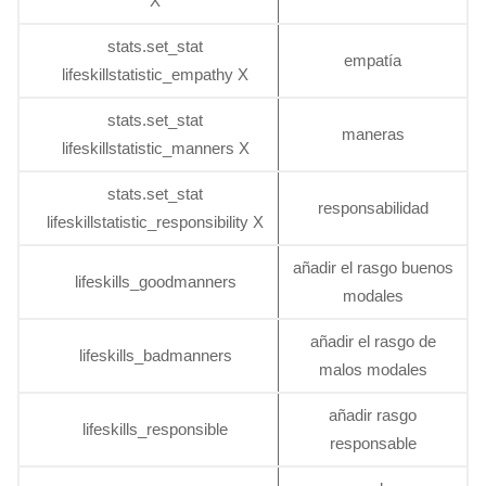
X
stats.set_stat
empatía
lifeskillstatistic_empathy X
stats.set_stat
maneras
lifeskillstatistic_manners X
stats.set_stat
responsabilidad
lifeskillstatistic_responsibility X
añadir el rasgo buenos
lifeskills_goodmanners
modales
añadir el rasgo de
lifeskills_badmanners
malos modales
añadir rasgo
lifeskills_responsible
responsable