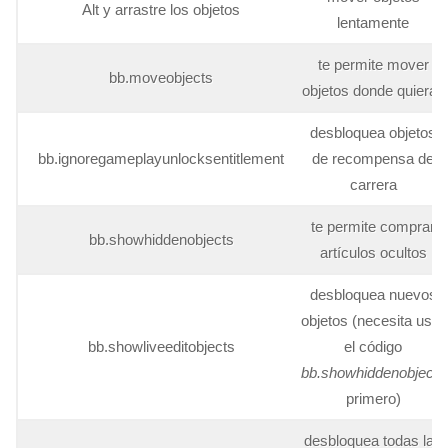
Alt y arrastre los objetos
lentamente
te permite mover
bb.moveobjects
objetos donde quieras
desbloquea objetos
bb.ignoregameplayunlocksentitlement
de recompensa de
carrera
te permite comprar
bb.showhiddenobjects
artículos ocultos
desbloquea nuevos
objetos (necesita usar
bb.showliveeditobjects
el código
bb.showhiddenobjects
primero)
desbloquea todas las