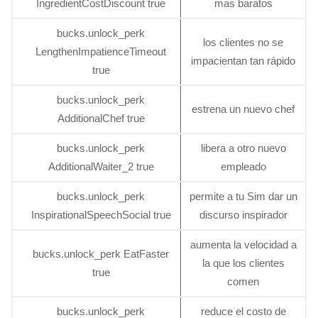
IngredientCostDiscount true
mas baratos
bucks.unlock_perk
los clientes no se
LengthenImpatienceTimeout
impacientan tan rápido
true
bucks.unlock_perk
estrena un nuevo chef
AdditionalChef true
bucks.unlock_perk
libera a otro nuevo
AdditionalWaiter_2 true
empleado
bucks.unlock_perk
permite a tu Sim dar un
InspirationalSpeechSocial true
discurso inspirador
aumenta la velocidad a
bucks.unlock_perk EatFaster
la que los clientes
true
comen
bucks.unlock_perk
reduce el costo de