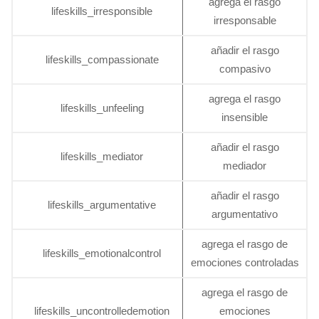
agrega el rasgo
lifeskills_irresponsible
irresponsable
añadir el rasgo
lifeskills_compassionate
compasivo
agrega el rasgo
lifeskills_unfeeling
insensible
añadir el rasgo
lifeskills_mediator
mediador
añadir el rasgo
lifeskills_argumentative
argumentativo
agrega el rasgo de
lifeskills_emotionalcontrol
emociones controladas
agrega el rasgo de
lifeskills_uncontrolledemotion
emociones