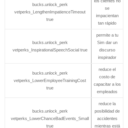
los clientes no
bucks.unlock_perk
se
vetperks_LengthenImpatienceTimeout
impacientan
true
tan rápido
permite a tu
bucks.unlock_perk
Sim dar un
vetperks_InspirationalSpeechSocial true
discurso
inspirador
reduce el
bucks.unlock_perk
costo de
vetperks_LowerEmployeeTrainingCost
capacitar a los
true
empleados
reduce la
bucks.unlock_perk
posibilidad de
vetperks_LowerChanceBadEvents_Small
accidentes
true
mientras está