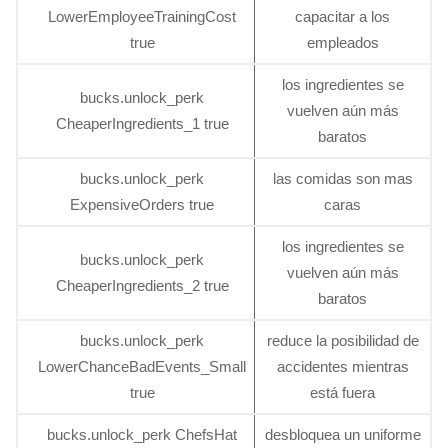
LowerEmployeeTrainingCost
capacitar a los
true
empleados
los ingredientes se
bucks.unlock_perk
vuelven aún más
CheaperIngredients_1 true
baratos
bucks.unlock_perk
las comidas son mas
ExpensiveOrders true
caras
los ingredientes se
bucks.unlock_perk
vuelven aún más
CheaperIngredients_2 true
baratos
bucks.unlock_perk
reduce la posibilidad de
LowerChanceBadEvents_Small
accidentes mientras
true
está fuera
bucks.unlock_perk ChefsHat
desbloquea un uniforme