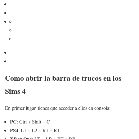
Como abrir la barra de trucos en los
Sims 4
En primer lugar, tienes que acceder a ellos en consola:
PC
: Ctrl + Shift + C
PS4
: L1 + L2 + R1 + R1
XBox One
: LT + LB + RT + RB