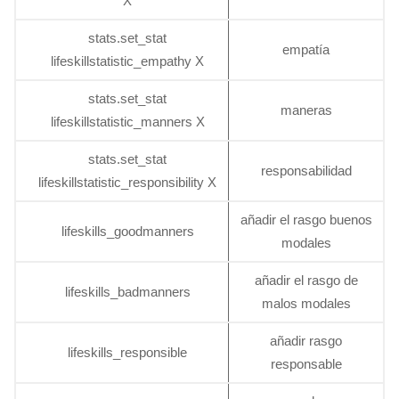
X
stats.set_stat
empatía
lifeskillstatistic_empathy X
stats.set_stat
maneras
lifeskillstatistic_manners X
stats.set_stat
responsabilidad
lifeskillstatistic_responsibility X
añadir el rasgo buenos
lifeskills_goodmanners
modales
añadir el rasgo de
lifeskills_badmanners
malos modales
añadir rasgo
lifeskills_responsible
responsable