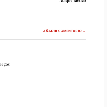
Ataque táctico
AÑADIR COMENTARIO →
uegos