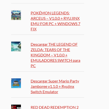
POKÉMON LEGENDS:
ARCEUS – V1.0.0 + RYUJINX
EMU FOR PC + WINDOWS 7
FIX
Descargar THE LEGEND OF
ZELDA: TEARS OF THE
KINGDOM – V1.0.0 +
EMULADORES SWITCH para
PC
Descargar Super Mario Party
Jamboree v1.1.0 + Ryujinx
Switch Emulator
RED DEAD REDEMPTION 2