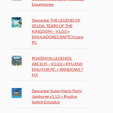
Expansiones
Descargar THE LEGEND OF
ZELDA: TEARS OF THE
KINGDOM – V1.0.0 +
EMULADORES SWITCH para
PC
POKÉMON LEGENDS:
ARCEUS – V1.0.0 + RYUJINX
EMU FOR PC + WINDOWS 7
FIX
Descargar Super Mario Party
Jamboree v1.1.0 + Ryujinx
Switch Emulator