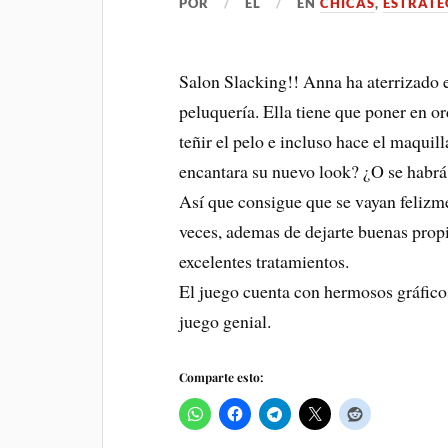
POR
EL
EN
CHICAS
,
ESTRATE
Salon Slacking!! Anna ha aterrizado e
peluquería. Ella tiene que poner en or
teñir el pelo e incluso hace el maquill
encantara su nuevo look? ¿O se habr
Así que consigue que se vayan felizm
veces, ademas de dejarte buenas propin
excelentes tratamientos.
El juego cuenta con hermosos gráfico
juego genial.
Comparte esto: