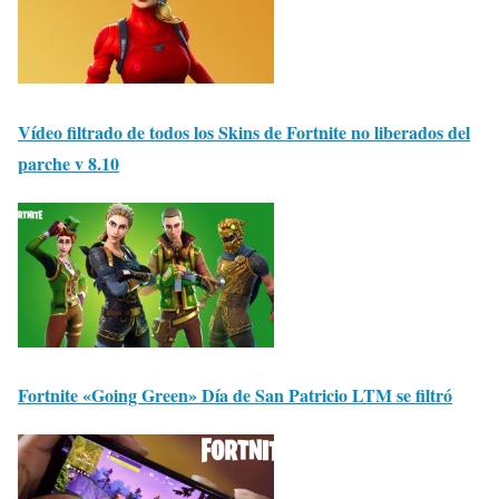
Vídeo filtrado de todos los Skins de Fortnite no liberados del
parche v 8.10
Fortnite «Going Green» Día de San Patricio LTM se filtró