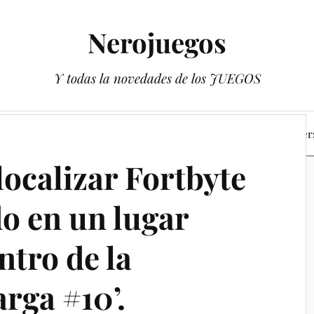
Nerojuegos
Y todas la novedades de los JUEGOS
 de Pokémon Escarlata y Púrpura
Los libros de los Youtuber
ocalizar Fortbyte
do en un lugar
ntro de la
arga #10’.