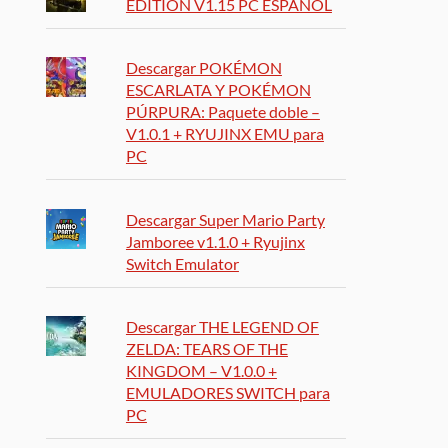
EDITION V1.15 PC ESPAÑOL
Descargar POKÉMON
ESCARLATA Y POKÉMON
PÚRPURA: Paquete doble –
V1.0.1 + RYUJINX EMU para
PC
Descargar Super Mario Party
Jamboree v1.1.0 + Ryujinx
Switch Emulator
Descargar THE LEGEND OF
ZELDA: TEARS OF THE
KINGDOM – V1.0.0 +
EMULADORES SWITCH para
PC