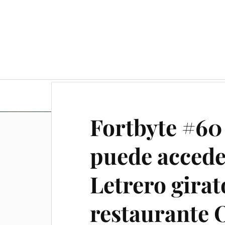
Guía completa y consejos
Fortbyte #60 
puede acceder
Letrero girat
restaurante O