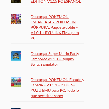
EDITION V1.15 PC ESPAÑOL
Descargar POKÉMON
ESCARLATA Y POKÉMON
PÚRPURA: Paquete doble –
V1.0.1 + RYUJINX EMU para
PC
Descargar Super Mario Party
Jamboree v1.1.0 + Ryujinx
Switch Emulator
Descargar POKÉMON Escudo y
Espada – V1.3.1 + 2 DLCS+
YUZU EMU para PC: Todo lo
que necesitas saber