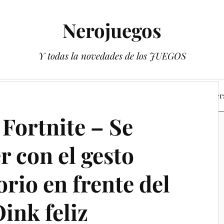
Nerojuegos
Y todas la novedades de los JUEGOS
 de Pokémon Escarlata y Púrpura
Los libros de los Youtuber
Fortnite – Se
 con el gesto
orio en frente del
ink feliz