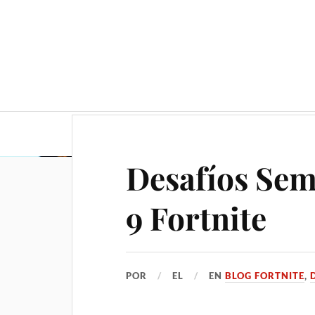
Guía completa y consejos
Desafíos Se
9 Fortnite
POR
EL
EN
BLOG FORTNITE
,