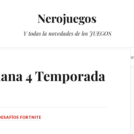
Nerojuegos
Y todas la novedades de los JUEGOS
 de Pokémon Escarlata y Púrpura
Los libros de los Youtuber
mana 4 Temporada
DESAFÍOS FORTNITE