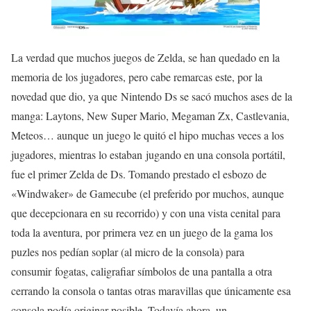
La verdad que muchos juegos de Zelda, se han quedado en la
memoria de los jugadores, pero cabe remarcas este, por la
novedad que dio, ya que Nintendo Ds se sacó muchos ases de la
manga: Laytons, New Super Mario, Megaman Zx, Castlevania,
Meteos…
aunque
un juego le quitó el hipo muchas veces a los
jugadores, mientras lo estaban jugando en una consola portátil,
fue el primer Zelda de Ds. Tomando prestado el
esbozo
de
«Windwaker» de Gamecube (el preferid
o
por muchos, aunque
que decepcionara en su
recorrido
) y con una vista cenital para
toda la aventura, por primera vez en un juego de la
gama
los
puzles nos pedían soplar (al micro de la consola) para
consumir
fogatas
,
caligrafiar
símbolos de una pantalla a otra
cerrando la consola o tantas otras
maravillas
que
únicamente
esa
consola podía
originar
posible. Todavía
ahora
, un