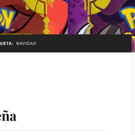
QUETA:
NAVIDAD
eña