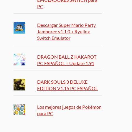
PC
Descargar Super Mario Party
Jamboree v1.1.0 + Ryujinx
Switch Emulator
DRAGON BALL Z KAKAROT
PC ESPAÑOL + Update 1.91
DARK SOULS 3 DELUXE
EDITION V1.15 PC ESPAÑOL
Los mejores juegos de Pokémon
para PC