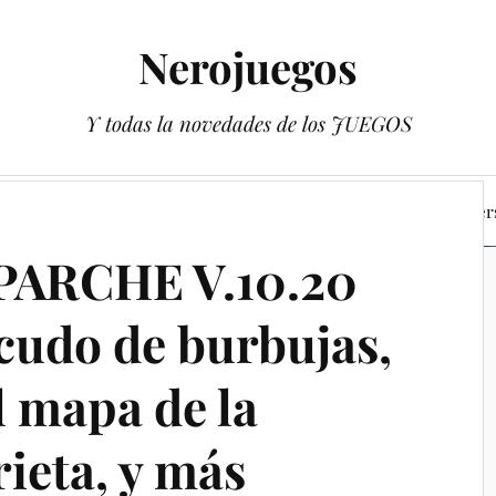
Nerojuegos
Y todas la novedades de los JUEGOS
 de Pokémon Escarlata y Púrpura
Los libros de los Youtuber
PARCHE V.10.20
scudo de burbujas,
l mapa de la
rieta, y más