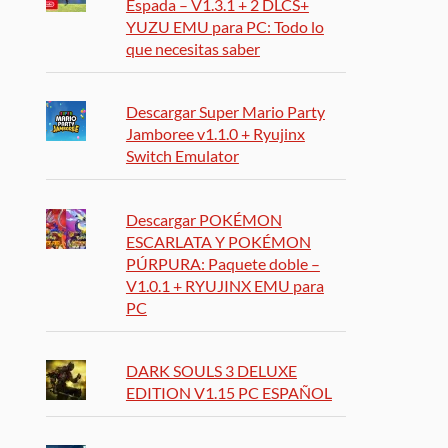
Espada – V1.3.1 + 2 DLCS+
YUZU EMU para PC: Todo lo
que necesitas saber
Descargar Super Mario Party
Jamboree v1.1.0 + Ryujinx
Switch Emulator
Descargar POKÉMON
ESCARLATA Y POKÉMON
PÚRPURA: Paquete doble –
V1.0.1 + RYUJINX EMU para
PC
DARK SOULS 3 DELUXE
EDITION V1.15 PC ESPAÑOL