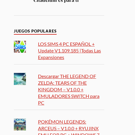
JUEGOS POPULARES
LOS SIMS 4 PC ESPAÑOL +
Update V1.109.185 |Todas Las
Expansiones
Descargar THE LEGEND OF
ZELDA: TEARS OF THE
KINGDOM – V1.0.0 +
EMULADORES SWITCH para
PC
POKÉMON LEGENDS:
ARCEUS – V1.0.0 + RYUJINX
EMU FOR PC + WINDOWS 7