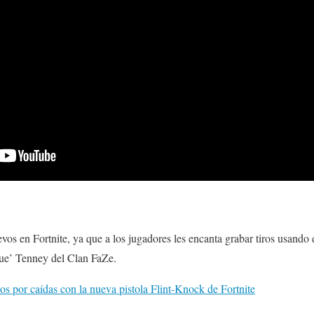
evos en Fortnite, ya que a los jugadores les encanta grabar tiros usand
fue’ Tenney del Clan FaZe.
s por caídas con la nueva pistola Flint-Knock de Fortnite