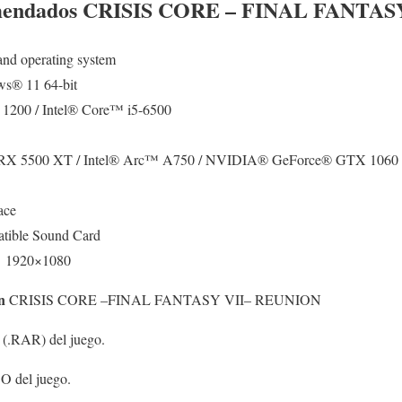
mendados
CRISIS CORE – FINAL FANTASY
 and operating system
s® 11 64-bit
1200 / Intel® Core™ i5-6500
RX 5500 XT / Intel® Arc™ A750 / NVIDIA® GeForce® GTX 106
ace
tible Sound Card
@ 1920×1080
n
CRISIS CORE –FINAL FANTASY VII– REUNION
s (.RAR) del juego.
O del juego.