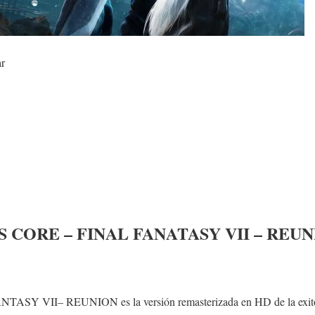
ar
SIS CORE – FINAL FANATASY VII – REU
SY VII– REUNION es la versión remasterizada en HD de la exito