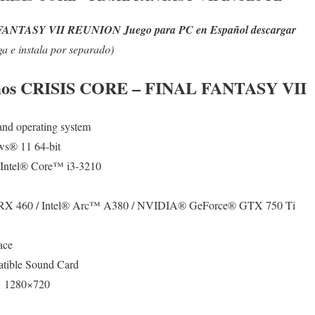
NTASY VII REUNION Juego para PC en Español descargar
a e instala por separado)
mos
CRISIS CORE – FINAL FANTASY VII
 and operating system
s® 11 64-bit
Intel® Core™ i3-3210
X 460 / Intel® Arc™ A380 / NVIDIA® GeForce® GTX 750 Ti
ace
tible Sound Card
@ 1280×720