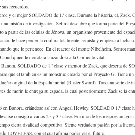
e sus recuerdos.
héroe y el mejor SOLDADO de 1.ª clase. Durante la historia, él, Zac
na misión de investigación. Sefirot descubre que forma parte del Proye
o a partir de las células de Jénova, un organismo proveniente del espa
ación le hace perder la cordura totalmente, se aísla y empieza a luchar
mundo que le pertenece. En el reactor del monte Nibelheim, Sefirot ma
loud quien le derrotara lanzándolo a la Corriente vital.
 Banora. SOLDADO de 1.ª clase y mentor de Zack, que deserta de
rarse que él también es un monstruo creado por el Proyecto G. Tiene un 
 dueño original de la Espada mortal (Buster Sword). Tras una serie de i
ntes de morir, le entrega su espada, la cual posteriormente Zack se la e
 en Banora, criándose así con Angeal Hewley. SOLDADO 1.º clase ha
levarse consigo a varios 2.º y 3.º clase. Era uno de los mejores amigos 
empo cierta rivalidad competitiva. Siente verdadera pasión por la literat
ado LOVELESS, con el cual afirma poder ver el futuro.