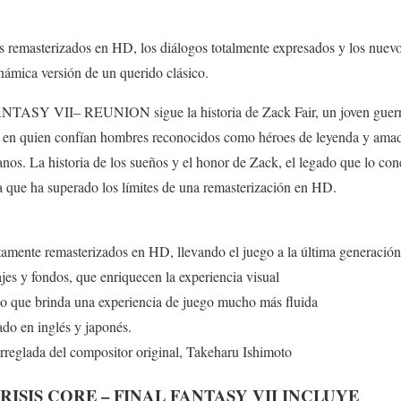
s remasterizados en HD, los diálogos totalmente expresados y los nuevo
námica versión de un querido clásico.
Y VII– REUNION sigue la historia de Zack Fair, un joven guerrer
, en quien confían hombres reconocidos como héroes de leyenda y amado
anos. La historia de los sueños y el honor de Zack, el legado que lo con
ga que ha superado los límites de una remasterización en HD.
tamente remasterizados en HD, llevando el juego a la última generaci
jes y fondos, que enriquecen la experiencia visual
do que brinda una experiencia de juego mucho más fluida
do en inglés y japonés.
rreglada del compositor original, Takeharu Ishimoto
RISIS CORE – FINAL FANTASY VII INCLUYE