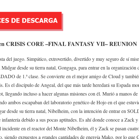
ales en CRISIS CORE –FINAL FANTASY VII– REUNION
sta del juego. Simpático, extrovertido, divertido y muy seguro de sí mis
 a Midgar desde su tierra natal, Gongaga, para entrar en la organiza
DADO de 1.ª clase. Se convierte en el mejor amigo de Cloud y tambié
s. Es el discípulo de Angeal, del que más tarde heredará su Espada mor
ot, llegando incluso a hacer algunas misiones con él. Murió a manos d
ando ambos escapaban del laboratorio genético de Hojo en el que estuvi
gar desde su tierra natal, Nibelheim, con la intención de entrar en S
 infantería debido a sus pocas aptitudes. Es ahí donde conoce a Zack y
l incidente en el reactor del Monte Nibelheim, él y Zack se pasan cuat
jo, siendo expuestos a grandes cantidades de energía Mako, por lo que